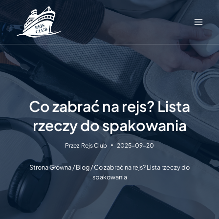
Przejdź
do
treści
Co zabrać na rejs? Lista
rzeczy do spakowania
Przez
Rejs Club
2025-09-20
Strona Główna
/
Blog
/
Co zabrać na rejs? Lista rzeczy do
spakowania