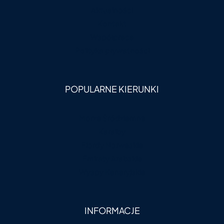
Aktualności
Kontakt
Współpraca
Polityka prywatności
POPULARNE KIERUNKI
Morze Śródziemne
Karaiby
Fiordy Norweskie
Emiraty Arabskie
Wyspy Kanaryjskie
INFORMACJE