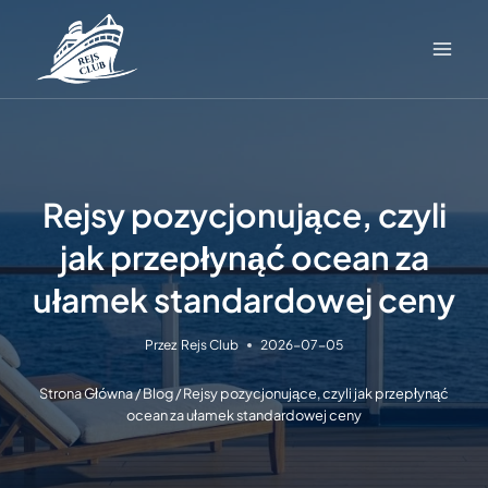
Przejdź
do
treści
Rejsy pozycjonujące, czyli
jak przepłynąć ocean za
ułamek standardowej ceny
Przez
Rejs Club
2026-07-05
Strona Główna
/
Blog
/
Rejsy pozycjonujące, czyli jak przepłynąć
ocean za ułamek standardowej ceny