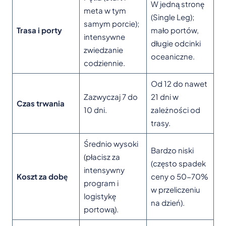
W jedną stronę
meta w tym
(Single Leg);
samym porcie);
Trasa i porty
mało portów,
intensywne
długie odcinki
zwiedzanie
oceaniczne.
codziennie.
Od 12 do nawet
Zazwyczaj 7 do
21 dni w
Czas trwania
10 dni.
zależności od
trasy.
Średnio wysoki
Bardzo niski
(płacisz za
(często spadek
intensywny
Koszt za dobę
ceny o 50-70%
program i
w przeliczeniu
logistykę
na dzień).
portową).