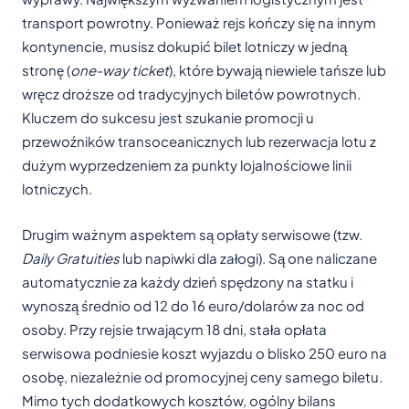
transport powrotny. Ponieważ rejs kończy się na innym
kontynencie, musisz dokupić bilet lotniczy w jedną
stronę (
one-way ticket
), które bywają niewiele tańsze lub
wręcz droższe od tradycyjnych biletów powrotnych.
Kluczem do sukcesu jest szukanie promocji u
przewoźników transoceanicznych lub rezerwacja lotu z
dużym wyprzedzeniem za punkty lojalnościowe linii
lotniczych.
Drugim ważnym aspektem są opłaty serwisowe (tzw.
Daily Gratuities
lub napiwki dla załogi). Są one naliczane
automatycznie za każdy dzień spędzony na statku i
wynoszą średnio od 12 do 16 euro/dolarów za noc od
osoby. Przy rejsie trwającym 18 dni, stała opłata
serwisowa podniesie koszt wyjazdu o blisko 250 euro na
osobę, niezależnie od promocyjnej ceny samego biletu.
Mimo tych dodatkowych kosztów, ogólny bilans