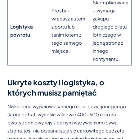
Skomplikowana
Prosta –
– wymaga
wracasz autem
zakupu
Logistyka
z portu lub
drogiego biletu
powrotu
tanim lotem z
lotniczego w
tego samego
jedną stronę z
miejsca.
innego
kontynentu.
Ukryte koszty i logistyka, o
których musisz pamiętać
Niska cena wyjściowa samego rejsu pozycjonującego
(która potrafi wynosić zaledwie 400–600 euro za
dwutygodniowy rejs z pełnym wyżywieniem) bywa
złudna, jeśli nie przeanalizuje się całkowitego budżetu
wyprawy. Największym wyzwaniem logistycznym jest