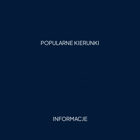
Kontakt
Współpraca
Polityka prywatności
POPULARNE KIERUNKI
Morze Śródziemne
Karaiby
Fiordy Norweskie
Emiraty Arabskie
Wyspy Kanaryjskie
INFORMACJE
Przewodniki